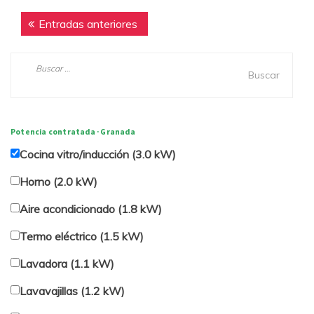
Navegación
Entradas anteriores
de
Buscar:
entradas
Potencia contratada · Granada
Cocina vitro/inducción (3.0 kW)
Horno (2.0 kW)
Aire acondicionado (1.8 kW)
Termo eléctrico (1.5 kW)
Lavadora (1.1 kW)
Lavavajillas (1.2 kW)