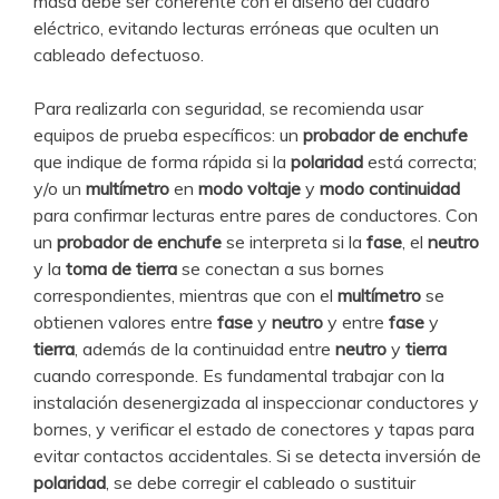
masa debe ser coherente con el diseño del cuadro
eléctrico, evitando lecturas erróneas que oculten un
cableado defectuoso.
Para realizarla con seguridad, se recomienda usar
equipos de prueba específicos: un
probador de enchufe
que indique de forma rápida si la
polaridad
está correcta;
y/o un
multímetro
en
modo voltaje
y
modo continuidad
para confirmar lecturas entre pares de conductores. Con
un
probador de enchufe
se interpreta si la
fase
, el
neutro
y la
toma de tierra
se conectan a sus bornes
correspondientes, mientras que con el
multímetro
se
obtienen valores entre
fase
y
neutro
y entre
fase
y
tierra
, además de la continuidad entre
neutro
y
tierra
cuando corresponde. Es fundamental trabajar con la
instalación desenergizada al inspeccionar conductores y
bornes, y verificar el estado de conectores y tapas para
evitar contactos accidentales. Si se detecta inversión de
polaridad
, se debe corregir el cableado o sustituir