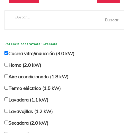
de
post:
post:
Buscar:
entradas
Potencia contratada · Granada
Cocina vitro/inducción (3.0 kW)
Horno (2.0 kW)
Aire acondicionado (1.8 kW)
Termo eléctrico (1.5 kW)
Lavadora (1.1 kW)
Lavavajillas (1.2 kW)
Secadora (2.0 kW)