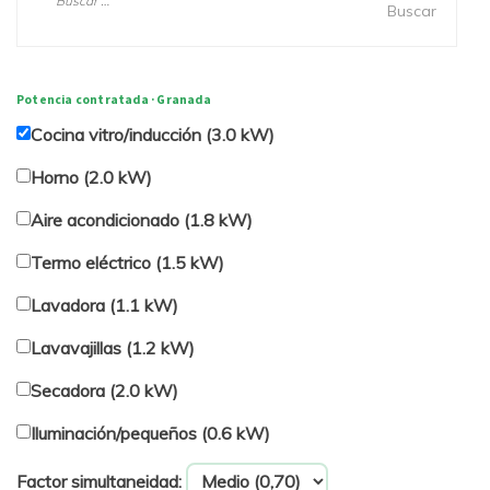
entradas
Potencia contratada · Granada
Cocina vitro/inducción (3.0 kW)
Horno (2.0 kW)
Aire acondicionado (1.8 kW)
Termo eléctrico (1.5 kW)
Lavadora (1.1 kW)
Lavavajillas (1.2 kW)
Secadora (2.0 kW)
Iluminación/pequeños (0.6 kW)
Factor simultaneidad: